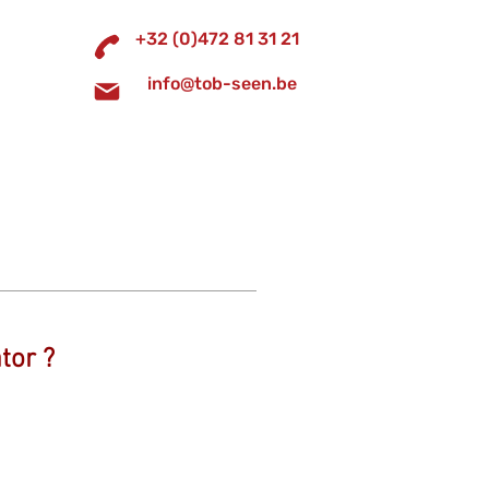
+32 (0)472 81 31 21
info@tob-seen.be
Vacatures
Contact
tor ?