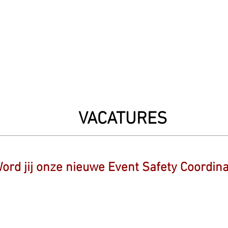
Referenties
Pers
Team
VACATURES
ord jij onze nieuwe Event Safety Coordina
Voltijds job
Doorgroeimogelijkheden
On-the-job training en begeleiding